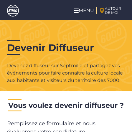
Aller au contenu principal
AUTOUR
MENU
DE MOI
Aller
au
contenu
principal
Devenir Diffuseur
Devenez diffuseur sur Septmille et partagez vos
événements pour faire connaître la culture locale
aux habitants et visiteurs du territoire des 7000.
Vous voulez devenir diffuseur ?
Remplissez ce formulaire et nous
évaluerons votre candidature