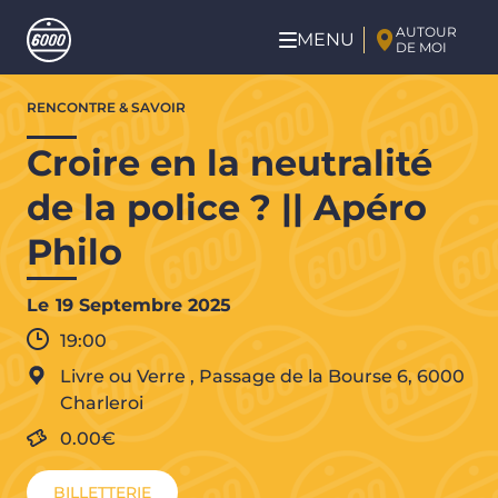
Aller au contenu principal
AUTOUR
MENU
DE MOI
Aller
RENCONTRE & SAVOIR
au
contenu
Croire en la neutralité
principal
de la police ? || Apéro
Philo
Le
19 Septembre 2025
19:00
Livre ou Verre
,
Passage de la Bourse 6,
6000
Charleroi
0.00€
BILLETTERIE