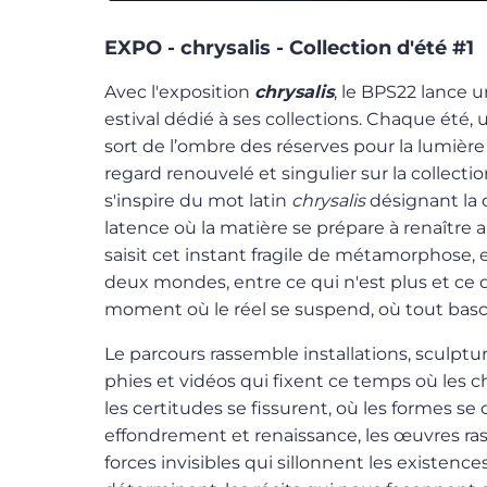
EXPO - chrysalis - Collection d'été #1
Avec l'exposition
chrysalis
, le BPS22 lance
estival dédié à ses collections. Chaque été,
sort de l’ombre des réserves pour la lumièr
regard renouvelé et singulier sur la collecti
s'inspire du mot latin
chrysalis
désignant la c
latence où la matière se prépare à renaître 
saisit cet instant fragile de méta­mor­phose,
deux mondes, entre ce qui n'est plus et ce q
moment où le réel se suspend, où tout bascu
Le parcours rassemble instal­la­tions, sculptu
phies et vidéos qui fixent ce temps où les c
les certitudes se fissurent, où les formes s
effon­drement et renaissance, les œuvres ra
forces invisibles qui sillonnent les existence