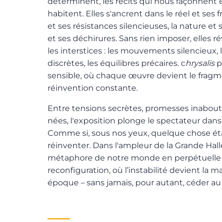
déterminent, les récits qui nous façonnent e
habitent. Elles s'ancrent dans le réel et ses f
et ses résistances silen­cieuses, la nature et s
et ses déchirures. Sans rien imposer, elles r
les interstices : les mouvements silencieux, le
discrètes, les équilibres précaires. c
hrysalis
p
sensible, où chaque œuvre devient le fragm
réinvention constante.
Entre tensions secrètes, promesses inabout
nées, l'exposition plonge le spectateur dans
Comme si, sous nos yeux, quelque chose étai
réinventer. Dans l'ampleur de la Grande Halle
métaphore de notre monde en perpétuelle 
recon­fig­u­ra­tion, où l’instabilité devient 
époque – sans jamais, pour autant, céder au