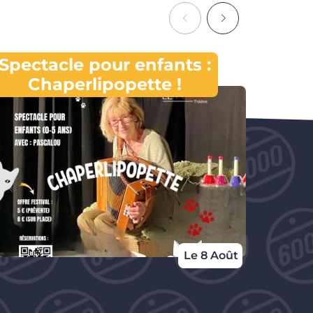
Spectacle pour enfants :
Yo
Chaperlipopette !
Soun
Le 8 Août
Du 1