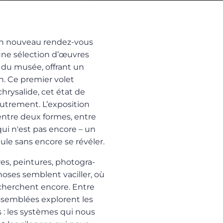
 un nouveau rendez-vous
 une sélection d’œuvres
e du musée, offrant un
on. Ce premier volet
hrysalide, cet état de
autrement. L’exposition
 entre deux formes, entre
ui n'est pas encore – un
le sans encore se révéler.
res, peintures, pho­togra­
hoses semblent vaciller, où
e cherchent encore. Entre
ssemblées explorent les
s : les systèmes qui nous