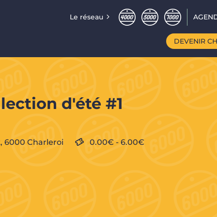
Le réseau
AGEND
DEVENIR C
lection d'été #1
2,
6000
Charleroi
0.00€
-
6.00€