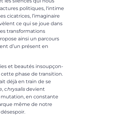
t les silences qui nous
ractures politiques, l'intime
es cicatrices, l’imaginaire
évèlent ce qui se joue dans
s trans­for­ma­tions
ropose ainsi un parcours
ent d’un présent en
ies et beautés insoupçon­
 cette phase de transition.
t déjà en train de se
, c
hrysalis
devient
mutation, en constante
la marque même de notre
 désespoir.