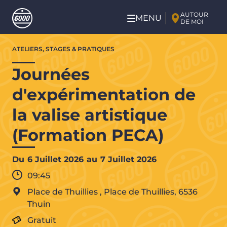
Aller au contenu principal
AUTOUR
MENU
DE MOI
Aller
ATELIERS, STAGES & PRATIQUES
au
contenu
Journées
principal
d'expérimentation de
la valise artistique
(Formation PECA)
Du
6 Juillet 2026
au
7 Juillet 2026
09:45
Place de Thuillies
,
Place de Thuillies,
6536
Thuin
Gratuit