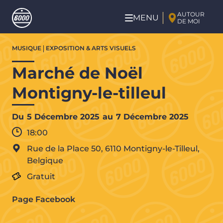
Aller au contenu principal
AUTOUR
MENU
DE MOI
Aller
MUSIQUE
EXPOSITION & ARTS VISUELS
au
contenu
Marché de Noël
principal
Montigny-le-tilleul
Du
5 Décembre 2025
au
7 Décembre 2025
18:00
Rue de la Place 50, 6110 Montigny-le-Tilleul,
Belgique
Gratuit
Page Facebook