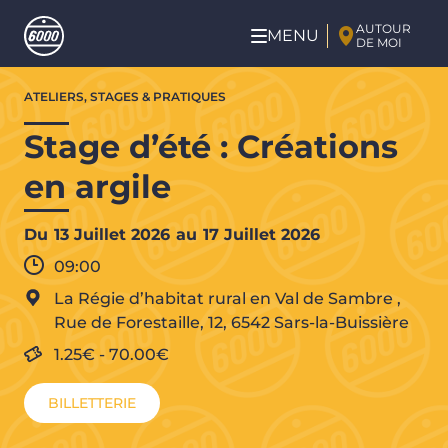
Aller au contenu principal
AUTOUR
MENU
DE MOI
Aller
ATELIERS, STAGES & PRATIQUES
au
contenu
Stage d’été : Créations
principal
en argile
Du
13 Juillet 2026
au
17 Juillet 2026
09:00
La Régie d’habitat rural en Val de Sambre
,
Rue de Forestaille, 12,
6542
Sars-la-Buissière
1.25€
-
70.00€
BILLETTERIE