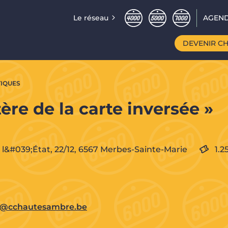
Le réseau
AGEND
DEVENIR C
TIQUES
ère de la carte inversée »
l&#039;État, 22/12,
6567
Merbes-Sainte-Marie
1.2
ee@cchautesambre.be