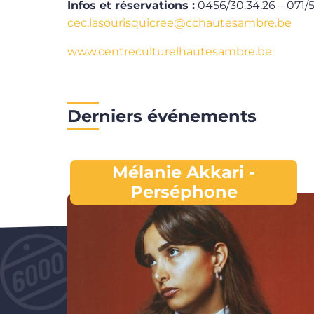
Infos et réservations :
0456/30.34.26 – 071/5
cec.lasourisquicree@cchautesambre.be
www.centreculturelhautesambre.be
Derniers événements
Mélanie Akkari -
Perséphone