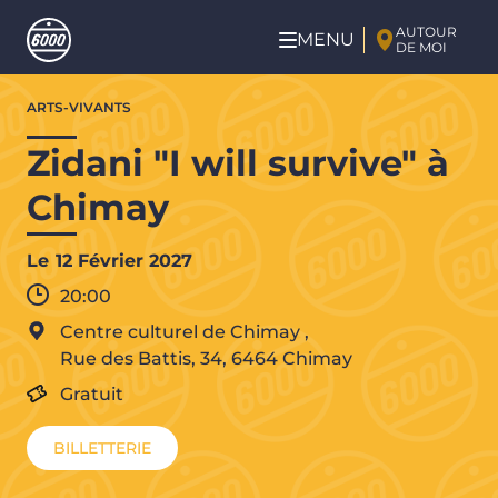
Aller au contenu principal
AUTOUR
MENU
DE MOI
Aller
ARTS-VIVANTS
au
contenu
Zidani "I will survive" à
principal
Chimay
Le
12 Février 2027
20:00
Centre culturel de Chimay
,
Rue des Battis, 34,
6464
Chimay
Gratuit
BILLETTERIE