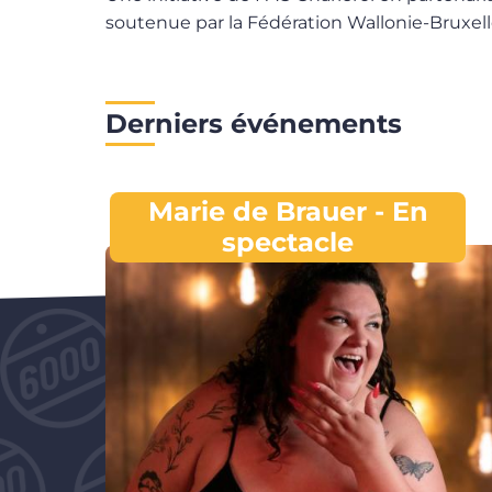
soutenue par la Fédération Wallonie-Bruxell
Derniers événements
Marie de Brauer - En
spectacle