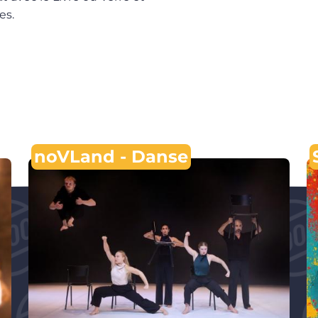
es.
noVLand - Danse