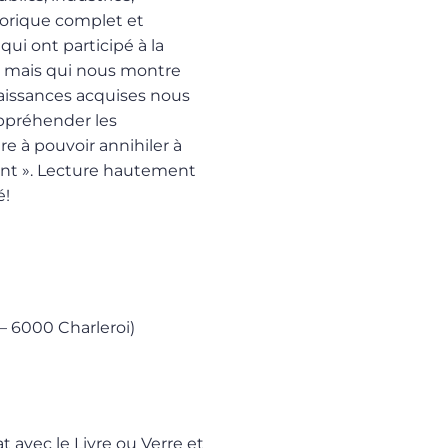
storique complet et
ui ont participé à la
, mais qui nous montre
aissances acquises nous
appréhender les
e à pouvoir annihiler à
sent ». Lecture hautement
é!
 – 6000 Charleroi)
t avec le Livre ou Verre et