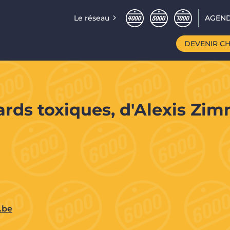
Le réseau
AGEND
DEVENIR C
lards toxiques, d'Alexis Zi
.be