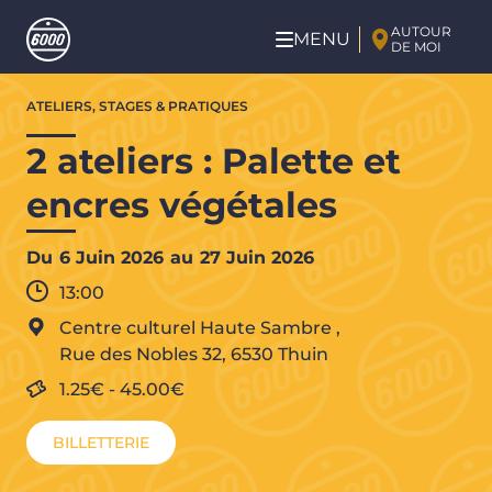
Aller au contenu principal
AUTOUR
MENU
DE MOI
Aller
ATELIERS, STAGES & PRATIQUES
au
contenu
2 ateliers : Palette et
principal
encres végétales
Du
6 Juin 2026
au
27 Juin 2026
13:00
Centre culturel Haute Sambre
,
Rue des Nobles 32,
6530
Thuin
1.25€
-
45.00€
BILLETTERIE