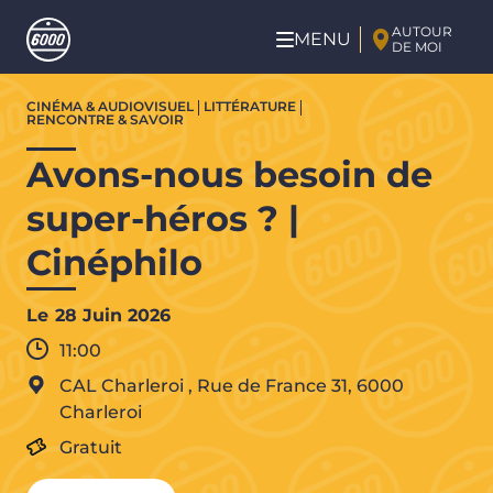
Aller au contenu principal
AUTOUR
MENU
DE MOI
Aller
CINÉMA & AUDIOVISUEL
LITTÉRATURE
au
RENCONTRE & SAVOIR
contenu
Avons-nous besoin de
principal
super-héros ? |
Cinéphilo
Le
28 Juin 2026
11:00
CAL Charleroi
,
Rue de France 31,
6000
Charleroi
Gratuit