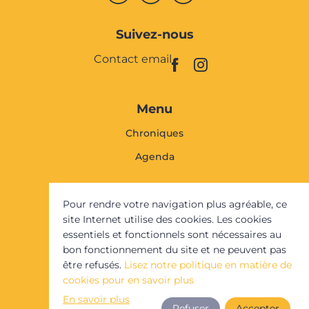
Suivez-nous
Contact email
Menu
Chroniques
Agenda
Faites vivre Sixmille
Pour rendre votre navigation plus agréable, ce
Proposez un événement
site Internet utilise des cookies. Les cookies
essentiels et fonctionnels sont nécessaires au
Proposez une chronique
bon fonctionnement du site et ne peuvent pas
être refusés.
Lisez notre politique en matière de
cookies pour en savoir plus
Sixmille est un service du
Comptoir des
En savoir plus
Ressources Créatives de
Refuser
Accepter