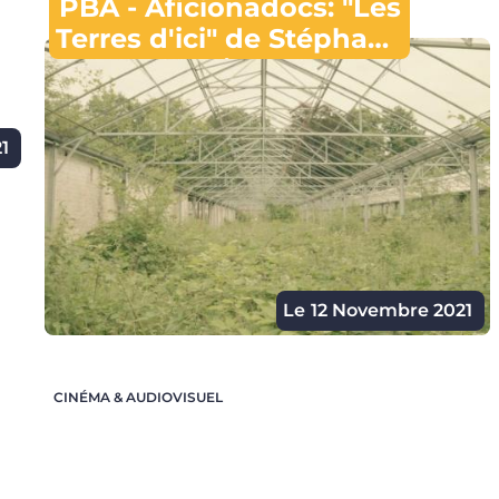
PBA - Aficionadocs: "Les
Terres d'ici" de Stéphane
Vuillet
1
Le
12 Novembre 2021
CINÉMA & AUDIOVISUEL