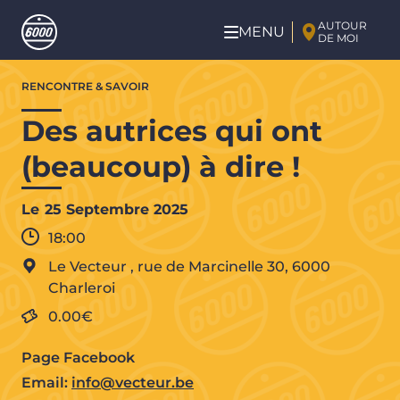
Aller au contenu principal
AUTOUR
MENU
DE MOI
Aller
RENCONTRE & SAVOIR
au
contenu
Des autrices qui ont
principal
(beaucoup) à dire !
Le
25 Septembre 2025
18:00
Le Vecteur
,
rue de Marcinelle 30,
6000
Charleroi
0.00€
Page Facebook
Email:
info@vecteur.be