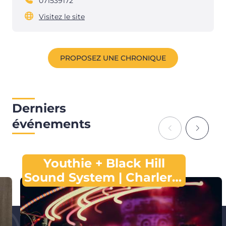
071539172
Visitez le site
PROPOSEZ UNE CHRONIQUE
Derniers
événements
Youthie + Black Hill
Sound System | Charleroi
Dub Night