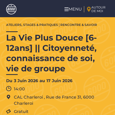
Aller au contenu principal
AUTOUR
MENU
DE MOI
Aller
ATELIERS, STAGES & PRATIQUES
RENCONTRE & SAVOIR
au
contenu
La Vie Plus Douce [6-
principal
12ans] || Citoyenneté,
connaissance de soi,
vie de groupe
Du
3 Juin 2026
au
17 Juin 2026
14:00
CAL Charleroi
,
Rue de France 31,
6000
Charleroi
Gratuit