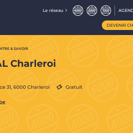
Le réseau
AGEND
DEVENIR C
TRE & SAVOIR
AL Charleroi
ce 31,
6000
Charleroi
Gratuit
.be