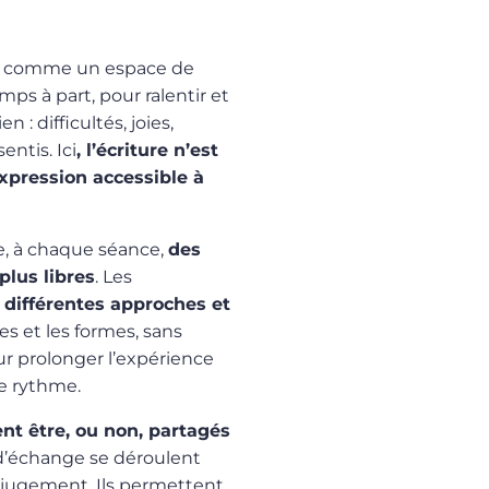
é comme un espace de
mps à part, pour ralentir et
 : difficultés, joies,
ntis. Ici
, l’écriture n’est
pression accessible à
ose, à chaque séance,
des
lus libres
. Les
différentes approches et
mes et les formes, sans
r prolonger l’expérience
re rythme.
nt être, ou non, partagés
d’échange se déroulent
s jugement. Ils permettent