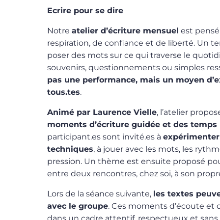
Ecrire pour se dire
Notre
atelier d’écriture mensuel
est pens
respiration, de confiance et de liberté. Un te
poser des mots sur ce qui traverse le quotidien
souvenirs, questionnements ou simples resse
pas une performance, mais un moyen d’ex
tous.tes
.
Animé par Laurence Vielle
, l’atelier prop
moments d’écriture guidée et des temps p
participant.es sont invité.es à
expérimenter 
techniques
, à jouer avec les mots, les ryth
pression. Un thème est ensuite proposé pou
entre deux rencontres, chez soi, à son prop
Lors de la séance suivante,
les textes peuve
avec le groupe
. Ces moments d’écoute et 
dans un cadre attentif, respectueux et san