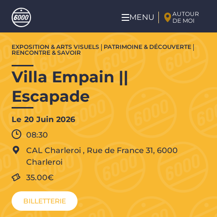
Aller au contenu principal
AUTOUR
MENU
DE MOI
Aller
EXPOSITION & ARTS VISUELS
PATRIMOINE & DÉCOUVERTE
au
RENCONTRE & SAVOIR
contenu
Villa Empain ||
principal
Escapade
Le
20 Juin 2026
08:30
CAL Charleroi
,
Rue de France 31,
6000
Charleroi
35.00€
BILLETTERIE